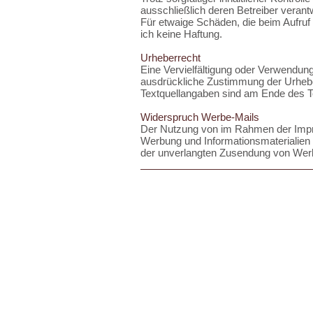
ausschließlich deren Betreiber verantw
Für etwaige Schäden, die beim Aufru
ich keine Haftung.
Urheberrecht
Eine Vervielfältigung oder Verwendung
ausdrückliche Zustimmung der Urheber n
Textquellangaben sind am Ende des Te
Widerspruch Werbe-Mails
Der Nutzung von im Rahmen der Impre
Werbung und Informationsmaterialien w
der unverlangten Zusendung von Werb