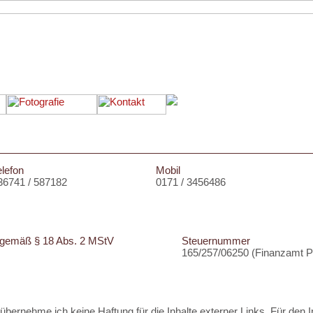
elefon
Mobil
36741 / 587182
0171 / 3456486
er gemäß § 18 Abs. 2 MStV
Steuernummer
165/257/06250 (Finanzamt 
le übernehme ich keine Haftung für die Inhalte externer Links. Für den I