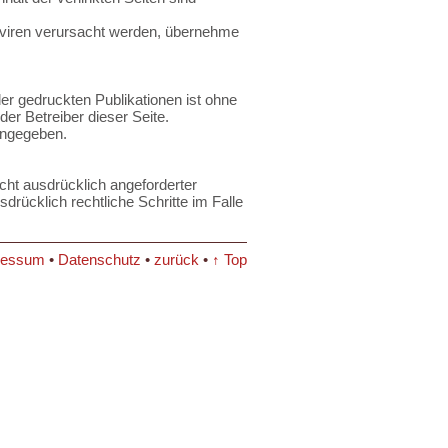
rviren verursacht werden, übernehme
er gedruckten Publikationen ist ohne
der Betreiber dieser Seite.
 angegeben.
ht ausdrücklich angeforderter
drücklich rechtliche Schritte im Falle
ressum
•
Datenschutz
•
zurück
•
↑ Top