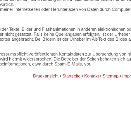
ortlich.
f meiner Internetseiten oder Herunterladen von Daten durch Compute
 der Texte, Bilder und Flashanimationen in anderen elektronischen od
icht gestattet. Falls keine Quellangaben erfolgten, ist der Urheber 
xtes angebracht. Bei Bildern ist der Urheber im Alt-Text des Bildes
ssumspflicht veröffentlichten Kontaktdaten zur Übersendung von nic
ird hiermit widersprochen. Die Betreiber der Seiten behalten sich aus
einformationen, etwa durch Spam-E-Mails, vor.
Druckansicht
•
Startseite
•
Kontakt
•
Sitemap
•
Imp